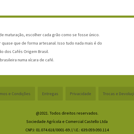
 de maturação, escolher cada grão como se fosse único.
r quase que de forma artesanal. Isso tudo nada mais é do
ão dos Cafés Origem Brasil.
rasileira numa xícara de café.
rmos e Condições
Entregas
Privacidade
Trocas e Devolu
@2021. Todos direitos reservados.
Sociedade Agrícola e Comercial Castello Ltda
CNPJ: 01.074.618/0001-69 // I.E.: 639.059.093.114