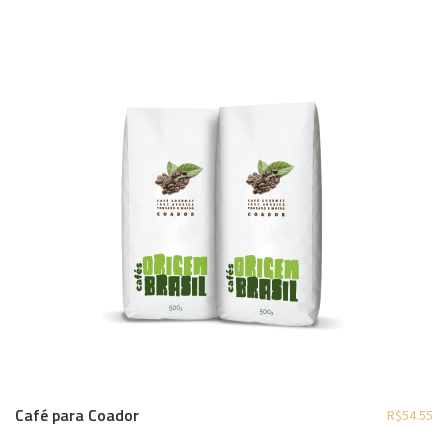
Café para Coador
R$
54.55