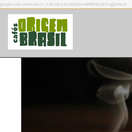
google-site-verification=_X-HHJdjct-lGz03yHAevMN8RI3j13R3ZqjjlUh6e-E